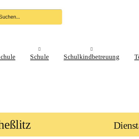
schule
Schule
Schulkindbetreuung
T
heßlitz
Dienst