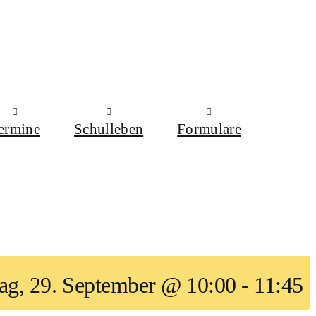
ermine
Schulleben
Formulare
ag, 29. September @ 10:00
-
11:45